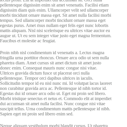
pellentesque dignissim enim sit amet venenatis. Facilisi etiam
dignissim diam quis enim. Ullamcorper velit sed ullamcorper
morbi tincidunt ornare massa eget. Sit amet nulla facilisi morbi
tempus. Sed ullamcorper morbi tincidunt ornare massa eget
egestas purus. Amet risus nullam eget felis eget nunc lobortis
mattis aliquam. Nisl nisi scelerisque eu ultrices vitae auctor eu
augue ut. Ut eu sem integer vitae justo eget magna fermentum.
Faucibus et molestie ac feugiat.
Proin nibh nisl condimentum id venenatis a. Lectus magna
fringilla urna porttitor rhoncus. Ornare arcu odio ut sem nulla
pharetra diam. Amet cursus sit amet dictum sit amet justo
donec enim. Consequat mauris nunc congue nisi vitae.
Ultrices gravida dictum fusce ut placerat orci nulla
pellentesque. Tempor orci dapibus ultrices in iaculis.
Sollicitudin tempor id eu nisl nunc mi. Id volutpat lacus laoreet
non curabitur gravida arcu ac. Pellentesque id nibh tortor id.
Egestas dui id ornare arcu odio ut. Eget mi proin sed libero.
Morbi tristique senectus et netus et. Commodo elit at imperdiet
dui accumsan sit amet nulla facilisi. Nunc congue nisi vitae
suscipit tellus. Urna condimentum mattis pellentesque id nibh.
Sapien eget mi proin sed libero enim sed.
Neque aliquam vestibulum morbi blandit cursus. Ut pharetra