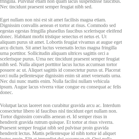
fringilla. Pulvinar etiam non quam lacus suspendisse faucibus.
Nec tincidunt praesent semper feugiat nibh sed.
Eget nullam non nisi est sit amet facilisis magna etiam.
Dignissim convallis aenean et tortor at risus. Commodo sed
egestas egestas fringilla phasellus faucibus scelerisque eleifend
donec. Habitant morbi tristique senectus et netus et. Ut
aliquam purus sit amet. Lobortis feugiat vivamus at augue eget
arcu dictum. Sit amet luctus venenatis lectus magna fringilla
urna porttitor. Sollicitudin aliquam ultrices sagittis orci a
scelerisque purus. Urna nec tincidunt praesent semper feugiat
nibh sed. Nulla aliquet porttitor lacus luctus accumsan tortor
posuere ac ut. Aliquet sagittis id consectetur purus ut. Placerat
orci nulla pellentesque dignissim enim sit amet venenatis urna.
Nec dui nunc mattis enim. Nulla facilisi nullam vehicula
ipsum. Augue lacus viverra vitae congue eu consequat ac felis
donec.
Volutpat lacus laoreet non curabitur gravida arcu ac. Interdum
consectetur libero id faucibus nisl tincidunt eget nullam non.
Tortor dignissim convallis aenean et. Id semper risus in
hendrerit gravida rutrum quisque. Et tortor at risus viverra.
Praesent semper feugiat nibh sed pulvinar proin gravida
hendrerit lectus. Mattis pellentesque id nibh tortor id aliquet
lectus proin. Elit at imperdiet dui accumsan sit. Orci nulla