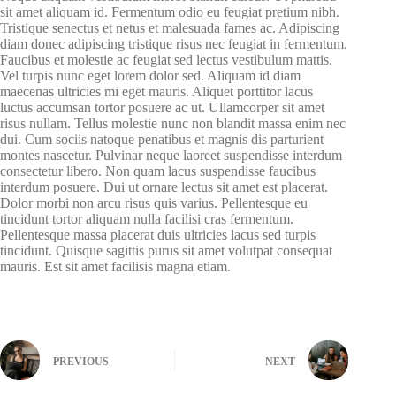
sit amet aliquam id. Fermentum odio eu feugiat pretium nibh.
Tristique senectus et netus et malesuada fames ac. Adipiscing
diam donec adipiscing tristique risus nec feugiat in fermentum.
Faucibus et molestie ac feugiat sed lectus vestibulum mattis.
Vel turpis nunc eget lorem dolor sed. Aliquam id diam
maecenas ultricies mi eget mauris. Aliquet porttitor lacus
luctus accumsan tortor posuere ac ut. Ullamcorper sit amet
risus nullam. Tellus molestie nunc non blandit massa enim nec
dui. Cum sociis natoque penatibus et magnis dis parturient
montes nascetur. Pulvinar neque laoreet suspendisse interdum
consectetur libero. Non quam lacus suspendisse faucibus
interdum posuere. Dui ut ornare lectus sit amet est placerat.
Dolor morbi non arcu risus quis varius. Pellentesque eu
tincidunt tortor aliquam nulla facilisi cras fermentum.
Pellentesque massa placerat duis ultricies lacus sed turpis
tincidunt. Quisque sagittis purus sit amet volutpat consequat
mauris. Est sit amet facilisis magna etiam.
PREVIOUS
NEXT